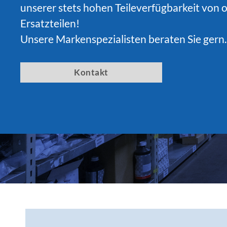
unserer stets hohen Teileverfügbarkeit von o
Ersatzteilen!
Unsere Markenspezialisten beraten Sie gern.
Kontakt