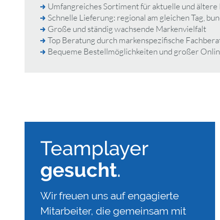
Umfangreiches Sortiment für aktuelle und älter
Schnelle Lieferung: regional am gleichen Tag, b
Große und ständig wachsende Markenvielfalt
Top Beratung durch markenspezifische Fachbera
Bequeme Bestellmöglichkeiten und großer Onli
Teamplayer
gesucht
.
Wir freuen uns auf engagierte
Mitarbeiter, die gemeinsam mit