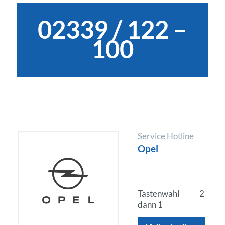
02339 / 122 –
100
Service Hotline
Opel
Tastenwahl
2
dann 1