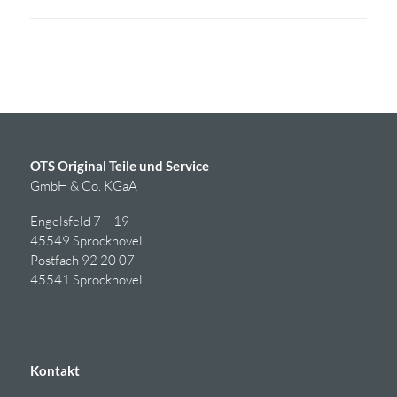
OTS Original Teile und Service
GmbH & Co. KGaA
Engelsfeld 7 – 19
45549 Sprockhövel
Postfach 92 20 07
45541 Sprockhövel
Kontakt