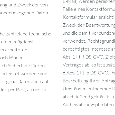
E-Mail) werden persone
fang und Zweck der von
Falle eines Kontaktformu
ersonenbezogenen Daten
Kontaktformular ersichtl
Zweck der Beantwortung 
und die damit verbunden
che zahlreiche technische
verwendet. Rechtsgrundla
einen möglichst
berechtigtes Interesse a
verarbeiteten
Abs. 1 lit. f DS-GVO. Zie
noch können
Vertrages ab, so ist zusä
ich Sicherheitslücken
6 Abs. 1 lit. b DS-GVO. 
ährleistet werden kann.
Bearbeitung Ihrer Anfrage
bezogene Daten auch auf
Umständen entnehmen läs
der per Post, an uns zu
abschließend geklärt ist 
Aufbewahrungspflichten