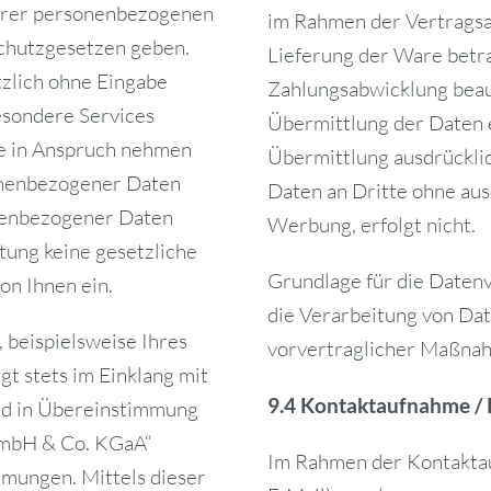
Ihrer personenbezogenen
im Rahmen der Vertragsab
chutzgesetzen geben.
Lieferung der Ware betr
tzlich ohne Eingabe
Zahlungsabwicklung beau
esondere Services
Übermittlung der Daten e
e in Anspruch nehmen
Übermittlung ausdrückli
onenbezogener Daten
Daten an Dritte ohne aus
onenbezogener Daten
Werbung, erfolgt nicht.
itung keine gesetzliche
Grundlage für die Datenve
on Ihnen ein.
die Verarbeitung von Dat
beispielsweise Ihres
vorvertraglicher Maßnah
gt stets im Einklang mit
9.4 Kontaktaufnahme /
d in Übereinstimmung
 GmbH & Co. KGaA“
Im Rahmen der Kontaktau
mungen. Mittels dieser