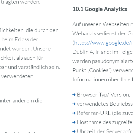
ftragten wenden.
10.1 Google Analytics
Auf unseren Webseiten nu
ichkeiten, die durch den
Webanalysedienst der Go
 beim Erlass der
(
https://www.google.de/i
ndet wurden. Unsere
Dublin 4, Irland; im Fol
chkeit als auch für
werden pseudonymisierte 
ar und verständlich sein.
Punkt „Cookies“) verwen
e verwendeten
Informationen über Ihre
Browser-Typ/-Version,
unter anderem die
verwendetes Betriebss
Referrer-URL (die zuvo
Hostname des zugreife
Uhrzeit der Serveranfr