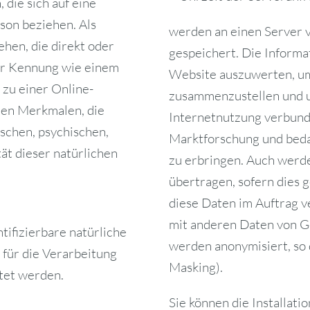
die sich auf eine
rson beziehen. Als
werden an einen Server 
ehen, die direkt oder
gespeichert. Die Inform
ner Kennung wie einem
Website auszuwerten, um
zu einer Online-
zusammenzustellen und 
en Merkmalen, die
Internetnutzung verbund
schen, psychischen,
Marktforschung und beda
tät dieser natürlichen
zu erbringen. Auch werde
übertragen, sofern dies g
diese Daten im Auftrag ve
mit anderen Daten von G
ntifizierbare natürliche
werden anonymisiert, so 
für die Verarbeitung
Masking).
tet werden.
Sie können die Installat